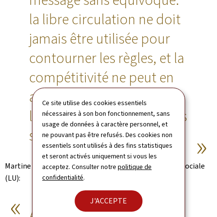
message sans équivoque:
la libre circulation ne doit
jamais être utilisée pour
contourner les règles, et la
compétitivité ne peut en
aucun cas reposer sur
Ce site utilise des cookies essentiels
l'affaiblissement des droits
nécessaires à son bon fonctionnement, sans
usage de données à caractère personnel, et
sociaux.
ne pouvant pas être refusés. Des cookies non
essentiels sont utilisés à des fins statistiques
et seront activés uniquement si vous les
Martine Deprez, ministre de la Santé et de la Sécurité sociale
acceptez. Consulter notre
politique de
confidentialité
.
(LU):
J'ACCEPTE
Au sein de l'espace