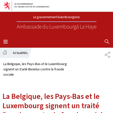
Aller au menu principal
Aller au contenu
Le gouvernement luxembourgeois
Ambassade du Luxembourg
à La Haye
AFFICHER
MENU
PRINCIPAL
Actualités
PA
Accueil
La Belgique, les Pays-Bas et le Luxembourg
signent un traité Benelux contre la fraude
sociale
La Belgique, les Pays-Bas et le
Luxembourg signent un traité