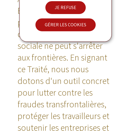
JE REFUSE
Benelux où les mobilités
professionnelles sont
GÉRER LES COOKIES
quotidiennes, la justice
sociale ne peut s'arrêter
aux frontières. En signant
ce Traité, nous nous
dotons d'un outil concret
pour lutter contre les
fraudes transfrontalières,
protéger les travailleurs et
soutenir les entreprises et