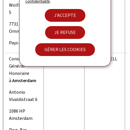
confidentialité
.
Wolfskuillaan
5
J'ACCEPTE
7731 AM
Ommen
JE REFUSE
Pays-Bas
GÉRER LES COOKIES
Consul
Paul
W. L. RUSSELL
Général
Honoraire
à
Amsterdam
Antonio
Vivaldistraat 6
1086 HP
Amsterdam
Pays-Bas