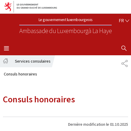
Aller au menu principal
Aller au contenu
FR
Le gouvernement luxembourgeois
FR
Ambassade du Luxembourg
à La Haye
AFFICHER
MENU
PRINCIPAL
Services consulaires
PA
Accueil
Consuls honoraires
Consuls honoraires
Dernière modification le
01.10.2025