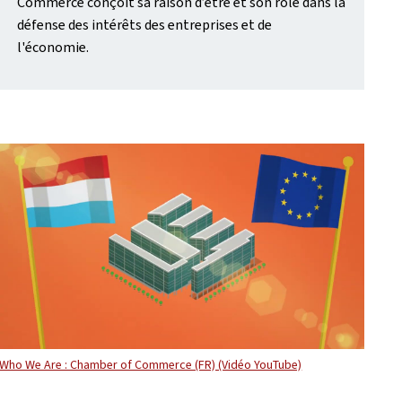
Commerce conçoit sa raison d’être et son rôle dans la
défense des intérêts des entreprises et de
l'économie.
Who We Are : Chamber of Commerce (FR) (Vidéo YouTube)