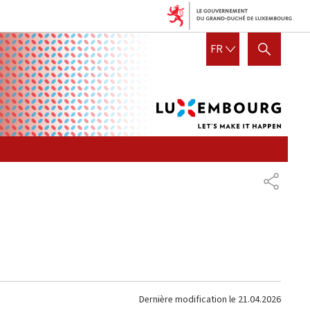
Lux
FRANÇAIS
FR
AFFICHER / MASQUER LA R
let's
mak
it
hap
PARTAG
Dernière modification le
21.04.2026