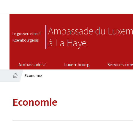
Ambassade du Luxem
Le gouvernement
à La Haye
luxembourgeois
AMBASSADE
SERVICES CONSULAIRES
Ambassade
Luxembourg
Services con
Economie
Accueil
Economie