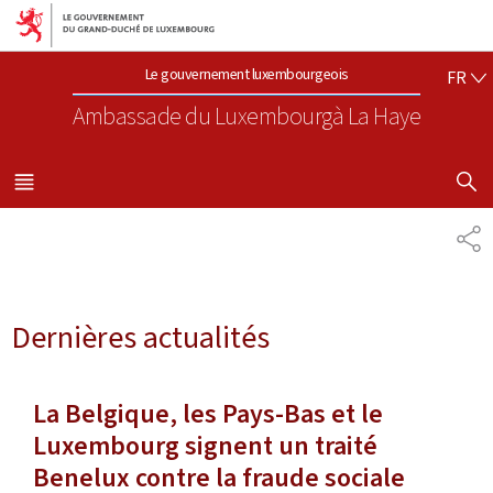
Aller au menu principal
Aller au contenu
FR
Le gouvernement luxembourgeois
FR
Ambassade du Luxembourg
à La Haye
AFFICHER
MENU
PRINCIPAL
PA
Dernières actualités
La Belgique, les Pays-Bas et le
Luxembourg signent un traité
Benelux contre la fraude sociale