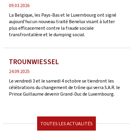
date
09.03.2026
de
La Belgique, les Pays-Bas et le Luxembourg ont signé
publication
aujourd'hui un nouveau traité Benelux visant à lutter
plus efficacement contre la fraude sociale
transfrontalière et le dumping social.
TROUNWIESSEL
date
24.09.2025
de
Le vendredi 3 et le samedi 4 octobre se tiendront les
publication
célébrations du changement de trône qui verra S.A.R. le
Prince Guillaume devenir Grand-Duc de Luxembourg.
TOUTES LES ACTUALITÉS