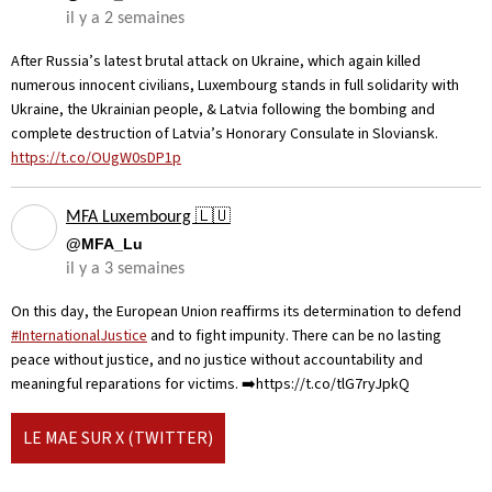
il y a 2 semaines
After Russia’s latest brutal attack on Ukraine, which again killed
numerous innocent civilians, Luxembourg stands in full solidarity with
Ukraine, the Ukrainian people, & Latvia following the bombing and
complete destruction of Latvia’s Honorary Consulate in Sloviansk.
https://t.co/OUgW0sDP1p
MFA Luxembourg 🇱🇺
@MFA_Lu
il y a 3 semaines
On this day, the European Union reaffirms its determination to defend
#InternationalJustice
and to fight impunity. There can be no lasting
peace without justice, and no justice without accountability and
meaningful reparations for victims. ➡️https://t.co/tlG7ryJpkQ
LE MAE SUR X (TWITTER)