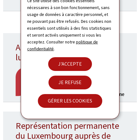
Ce site utilise des cookies essentiels
nécessaires à son bon fonctionnement, sans
usage de données à caractère personnel, et
ne pouvant pas être refusés. Des cookies non
essentiels sont utilisés à des fins statistiques
et seront activés uniquement si vous les
acceptez. Consulter notre
politique de
Apprendre la langue
confidentialité
.
luxembourgeoise
J'ACCEPTE
JE REFUSE
GÉRER LES COOKIES
Représentation permanente
du Luxembourg auprès de