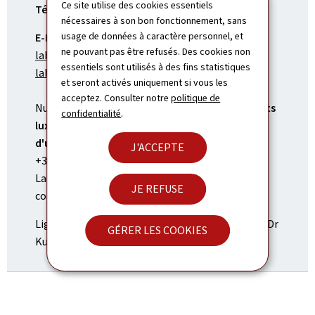
Ce site utilise des cookies essentiels
Tél.:
(+31) 70 360 75 16
nécessaires à son bon fonctionnement, sans
usage de données à caractère personnel, et
E-Mail:
ne pouvant pas être refusés. Des cookies non
lahaye.amb@mae.etat.lu
essentiels sont utilisés à des fins statistiques
lahaye.consulat@mae.etat.lu
et seront activés uniquement si vous les
acceptez. Consulter notre
politique de
Numéro de la permanence pour les
ressortissants
confidentialité
.
luxembourgeois, uniquement en cas
d'urgence en dehors des horaires d’ouverture
:
J'ACCEPTE
+352 247 72300
La perte ou la demande d'un passeport ne
JE REFUSE
constitue pas une urgence.
Lignes de Tram: 1 (arrêt Mauritskade) et 9 (arrêt Dr
GÉRER LES COOKIES
Kuyperstraat)