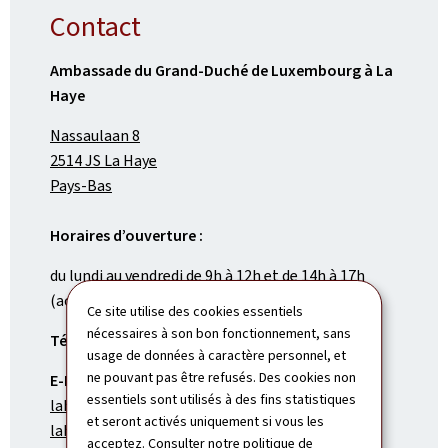
Contact
Ambassade du Grand-Duché de Luxembourg à La
Haye
Nassaulaan 8
2514 JS La Haye
Pays-Bas
Horaires d’ouverture :
du lundi au vendredi de 9h à 12h et de 14h à 17h
(accueil uniquement
sur rendez-vous
)
Ce site utilise des cookies essentiels
nécessaires à son bon fonctionnement, sans
Tél.:
(+31) 70 360 75 16
usage de données à caractère personnel, et
ne pouvant pas être refusés. Des cookies non
E-Mail:
essentiels sont utilisés à des fins statistiques
lahaye.amb@mae.etat.lu
et seront activés uniquement si vous les
lahaye.consulat@mae.etat.lu
acceptez. Consulter notre
politique de