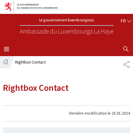
Aller au menu principal
Aller au contenu
FR
Le gouvernement luxembourgeois
FR
Ambassade du Luxembourg
à La Haye
AFFICHER
MENU
PRINCIPAL
Rightbox Contact
PA
Accueil
Rightbox Contact
Dernière modification le
25.01.2024