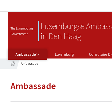
Luxemburgse Ambass
The Luxembourg
in Den Haag
Government
AMBASSADE
CONSULAIRE DIENSTEN
Ambassade
Luxemburg
Consulaire D
Ambassade
Home
Ambassade