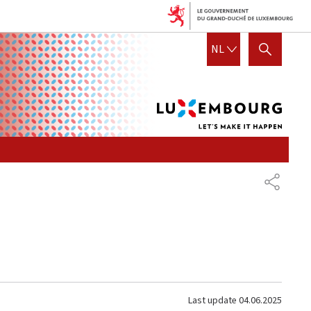
Lux
DUTCH
NL
SHOW HIDE SEARCH
let's
mak
it
hap
SHARE
Last update
04.06.2025