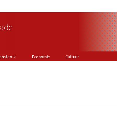
Aller au menu principal
Aller au contenu
ade
iensten
Economie
Cultuur