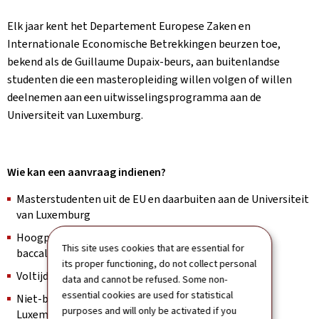
Elk jaar kent het Departement Europese Zaken en
Internationale Economische Betrekkingen beurzen toe,
bekend als de Guillaume Dupaix-beurs, aan buitenlandse
studenten die een masteropleiding willen volgen of willen
deelnemen aan een uitwisselingsprogramma aan de
Universiteit van Luxemburg.
Wie kan een aanvraag indienen?
Masterstudenten uit de EU en daarbuiten aan de Universiteit
van Luxemburg
Hoogpresterende studenten met een
This site uses cookies that are essential for
baccalaureaatopleiding
its proper functioning, do not collect personal
Voltijdstudenten
data and cannot be refused. Some non-
essential cookies are used for statistical
Niet-begunstigden van de financiële steun van de
purposes and will only be activated if you
Luxemburgse staat voor hoger onderwijs