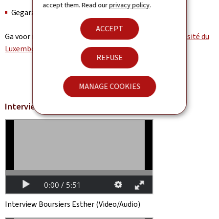
accept them. Read our
privacy policy
.
Gegarandeerde huisvesting
ACCEPT
Ga voor meer informatie naar de website van
de Université du
Luxembourg
.
REFUSE
MANAGE COOKIES
Interview Boursiers Guillaume Dupaix
Interview Boursiers Esther (Video/Audio)