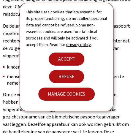
deze ICAO-aanbevelingen voor machineleesbare
This site uses cookies that are essential for
reisdocumenten.
its proper functioning, do not collect personal
data and cannot be refused. Some non-
De belangrijkste vingerafdrukken die in het Europese paspoort
essential cookies are used for statistical
moeten worden opgenomen, zijn die van de linker- en
purposes and will only be activated if you
rechterwijsvinger. De Europese regelgeving bepaalt echter dat
accept them. Read our
privacy policy
.
de volgende personen zijn vrijgesteld van het afgeven van
vingerafdrukken:
ACCEPT
kinderen jonger dan 12 jaar
mensen die fysiek niet in staat zijn om vingerafdrukken te
REFUSE
nemen.
MANAGE COOKIES
Om de verplichte biometrische gegevens te verzamelen,
hebben lokale autoriteiten apparaten gekregen die
vingerafdrukken vastleggen en lezen en automatisch de
gezichtsopname van de biometrische paspoortaanvrager
vastleggen. Dezelfde apparatuur kan ook worden gebruikt om
de handtekening van de aanvrager vast te leggen. Deze