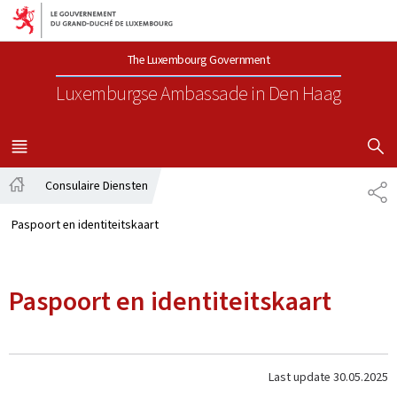
Aller au menu principal
Aller au contenu
The Luxembourg Government
Luxemburgse Ambassade
in Den Haag
SHOW H
MENU
MAIN
Consulaire Diensten
SH
Home
Paspoort en identiteitskaart
Paspoort en identiteitskaart
Last update
30.05.2025