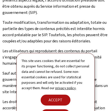
présents aspects légaux, l'accord d'utilisation préalable doit
être obtenu auprès du Service information et presse du
gouvernement (SIP).
Toute modification, transformation ou adaptation, totale ou
partielle des types de contenus précités est interdite hormis
accord préalable par le SIP. Toutefois, les photos peuvent être
coupées et/ou adaptées pour des raisons éditoriales.
Les utilisateurs qui reproduisent des contenus du portail
s'engagent à ne pas en faire un usage contraire à la dignité
This site uses cookies that are essential for
humaine et au respect de la personne.
its proper functioning, do not collect personal
data and cannot be refused. Some non-
Sauf autorisation expresse de l'éditeur, le portail
essential cookies are used for statistical
gouvernement.lu ne peut être intégré d'une quelconque
purposes and will only be activated if you
manière, en tout ou en partie, dans un autre portail ou dans un
accept them. Read our
privacy policy
.
site Internet.
ACCEPT
Les droits qui vous sont implicitement ou explicitement
accordés ci-dessus constituent une autorisation d'utilisation