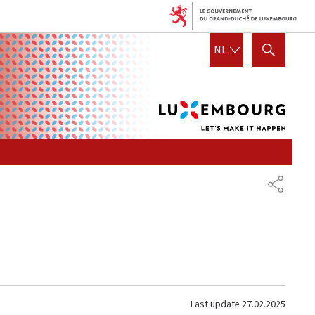
Lux
DUTCH
NL
SHOW HIDE SEARCH
let's
mak
it
hap
SHARE
Last update
27.02.2025