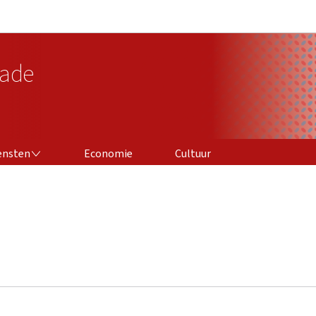
Aller au menu principal
Aller au contenu
ade
ensten
Economie
Cultuur