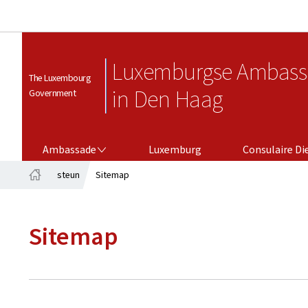
Luxemburgse Ambass
The Luxembourg
in Den Haag
Government
AMBASSADE
CONSULAIRE DIENSTEN
Ambassade
Luxemburg
Consulaire Di
steun
Sitemap
Home
Sitemap