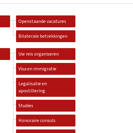
Openstaande vacatures
Bilaterale betrekkingen
Uw reis organiseren
Visa en immigratie
Legalisatie en
apostillering
Studies
Honoraire consuls